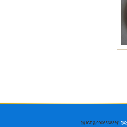
[鲁ICP备09065683号]
[滨