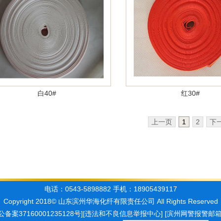
白40#
红30#
上一页
1
2
下
电话：0543-5898882 手机：18905439117
Copyright 2018© 山东滨州华海化纤有限责任公司 All Rights Reserved
公备案37160001235128号]
[违法和不良信息举报中心]
[滨州网警报警邮