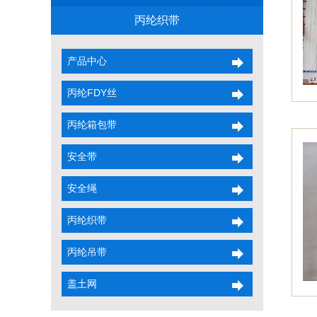
丙纶织带
产品中心
丙纶FDY丝
丙纶箱包带
安全带
安全绳
丙纶织带
丙纶吊带
盖土网