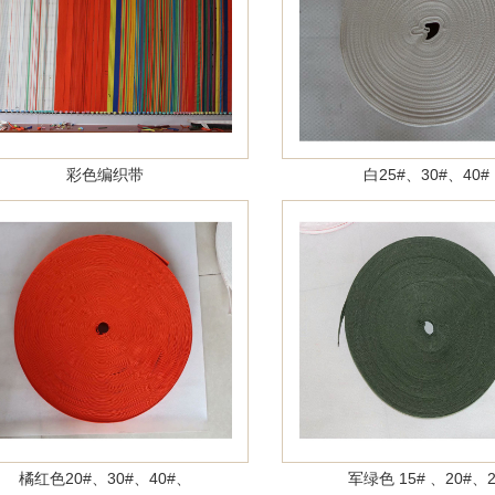
彩色编织带
白25#、30#、40#
1
2
3
橘红色20#、30#、40#、
军绿色 15# 、20#、2