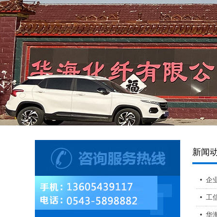
新闻
企
工
华