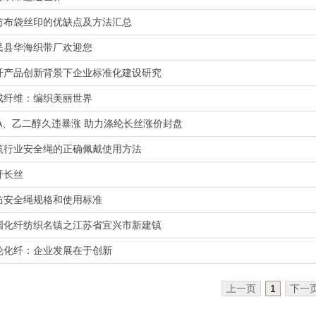
纺布袋丝印的优缺点及方法汇总
民县华海织带厂欢迎您
纤产品创新背景下企业标准化建设研究
成纤维：编织美丽世界
TA、乙二醇久违暴涨 助力涤纶长丝涨价封盘
筑行业安全绳的正确佩戴使用方法
纤长丝
1
2
3
防安全绳规格和使用标准
国化纤纺织名镇之江苏省宜兴市新建镇
纶化纤：企业发展在于创新
上一页
1
下一