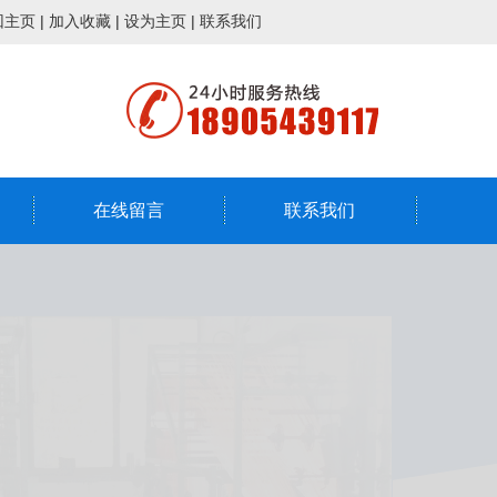
回主页
|
加入收藏
|
设为主页
|
联系我们
在线留言
联系我们