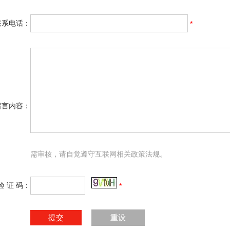
联系电话：
*
留言内容：
1
2
3
需审核，请自觉遵守互联网相关政策法规。
验 证 码：
*