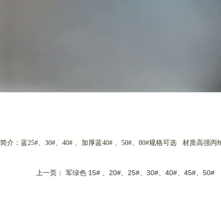
简介：蓝
25#
、
30#
、
40#
、加厚蓝
40#
、
50#
、
80#
规格可选
材质高强丙
上一页：
军绿色 15# 、20#、25#、30#、40#、45#、50#