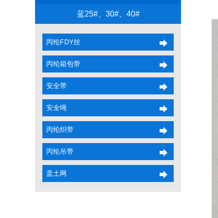
蓝25#、30#、40#
丙纶FDY丝
丙纶箱包带
安全带
安全绳
丙纶织带
丙纶吊带
盖土网