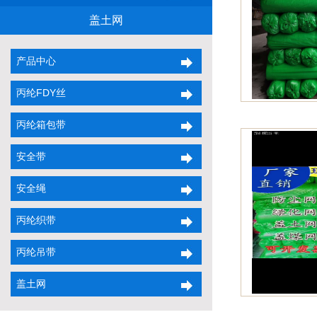
盖土网
产品中心
丙纶FDY丝
丙纶箱包带
安全带
安全绳
丙纶织带
丙纶吊带
盖土网