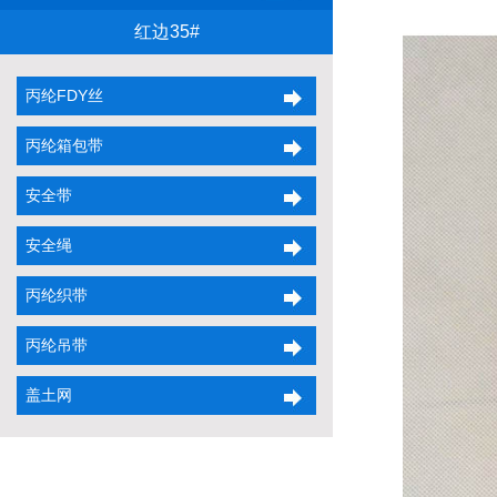
红边35#
丙纶FDY丝
丙纶箱包带
安全带
安全绳
丙纶织带
丙纶吊带
盖土网