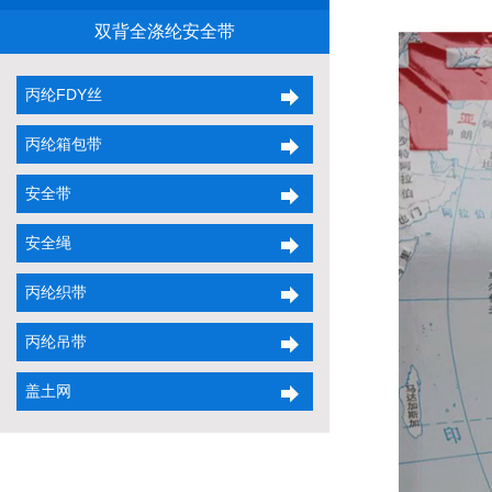
双背全涤纶安全带
丙纶FDY丝
丙纶箱包带
安全带
安全绳
丙纶织带
丙纶吊带
盖土网