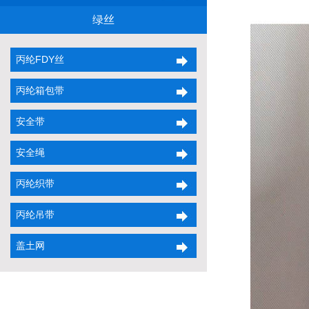
绿丝
丙纶FDY丝
丙纶箱包带
安全带
安全绳
丙纶织带
丙纶吊带
盖土网