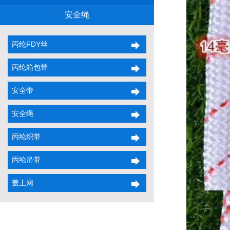
安全绳
丙纶FDY丝
丙纶箱包带
安全带
安全绳
丙纶织带
丙纶吊带
盖土网