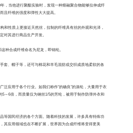
学家。1930年，当他进行聚酯实验时，发现一种熔融聚合物能够拉伸成纤
而且纤维的强度和弹性大大提高。
结构和性质上更接近天然丝，拉制的纤维具有丝的外观和光泽，
定对其进行商品生产开发。
66这种合成纤维命名为尼龙，即锦纶。
手套、帽子等，还可与棉花和羊毛混纺或交织成质地柔软的各
广泛应用于各个行业。如我们称作“的确良”的涤纶，大量用于衣
5～6倍，而质量仅为钢丝1/5的芳纶，被用于制作防弹外衣和
品等国民经济的各个方面。随着科技的发展，许多具有特殊功
，其应用领域也在不断扩展，世界因为合成纤维将变得更美