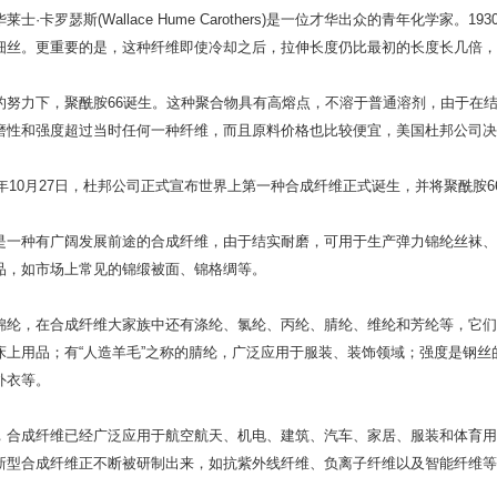
华莱士·卡罗瑟斯(Wallace Hume Carothers)是一位才华出众的青年化
细丝。更重要的是，这种纤维即使冷却之后，拉伸长度仍比最初的长度长几倍，
的努力下，聚酰胺66诞生。这种聚合物具有高熔点，不溶于普通溶剂，由于在
磨性和强度超过当时任何一种纤维，而且原料价格也比较便宜，美国杜邦公司决
38年10月27日，杜邦公司正式宣布世界上第一种合成纤维正式诞生，并将聚酰胺
是一种有广阔发展前途的合成纤维，由于结实耐磨，可用于生产弹力锦纶丝袜、
品，如市场上常见的锦缎被面、锦格绸等。
1
2
3
锦纶，在合成纤维大家族中还有涤纶、氯纶、丙纶、腈纶、维纶和芳纶等，它们
床上用品；有“人造羊毛”之称的腈纶，广泛应用于服装、装饰领域；强度是钢丝的
外衣等。
，合成纤维已经广泛应用于航空航天、机电、建筑、汽车、家居、服装和体育用
新型合成纤维正不断被研制出来，如抗紫外线纤维、负离子纤维以及智能纤维等