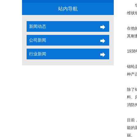
站内导航
维状
新闻动态
在他
其耐
公司新闻
19
行业新闻
锦纶
种产
除了
料、
消防
目前
能的
丽。